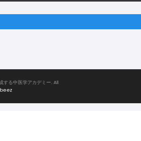
を育成する中医学アカデミー. All
beez